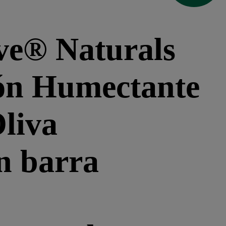
ve® Naturals
ón Humectante
Oliva
n barra